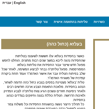
English
|
עברית
כשרויות
טליתות בהתאמה אישית
צור קשר
בעלזא (כחול כהה)
כאשר בחסידות בעלזא עלו חששות לשעטנז בטליתות
שהחסידות נהגה לייבא במשך שנים רבות מתוניס, הוחלט לחפש
מפעל חדש שייצר עבור החסידות את טליתות בעלזא
המפורסמות. מפעל טליתני'ה נבחר לביצוע המשימה, לאחר שכל
שלב בפיתוח הטלית עבר את אישור האדמו"ר ועמד תחת ביקורת
קפדנית של משגיחי האדמו"ר.
טלית 'בעלזא' מצטיינת בפסים בצבע כחול כהה הדומה לשחור,
הנהוג בחסידות. מלאכת התאמת הצבע ארכה חודשים רבים
ולאחר ניסיונות חוזרים ונשנים הגיע צוות טליתני'ה לצבע המדויק
ולאיכות הדרושה. הטלית כוללת בטנה וחיזוקים בצדדים כנהוג
בחסידות.
כל תהליך הייצור נעשה בהשגחת החסידות וכל משלוח צמר
המגיע למפעל נבדק במעבדת שעטנז מחמירה.