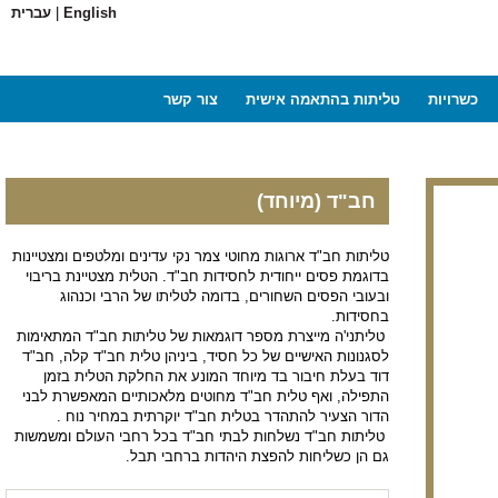
English
|
עברית
כשרויות
טליתות בהתאמה אישית
צור קשר
חב"ד (מיוחד)
טליתות חב"ד ארוגות מחוטי צמר נקי עדינים ומלטפים ומצטיינות
בדוגמת פסים ייחודית לחסידות חב"ד. הטלית מצטיינת בריבוי
ובעובי הפסים השחורים, בדומה לטליתו של הרבי וכנהוג
בחסידות.
טליתני'ה מייצרת מספר דוגמאות של טליתות חב"ד המתאימות
לסגנונות האישיים של כל חסיד, ביניהן טלית חב"ד קלה, חב"ד
דוד בעלת חיבור בד מיוחד המונע את החלקת הטלית בזמן
התפילה, ואף טלית חב"ד מחוטים מלאכותיים המאפשרת לבני
הדור הצעיר להתהדר בטלית חב"ד יוקרתית במחיר נוח .
טליתות חב"ד נשלחות לבתי חב"ד בכל רחבי העולם ומשמשות
גם הן כשליחות להפצת היהדות ברחבי תבל.