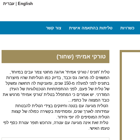
English
|
עברית
כשרויות
טליתות בהתאמה אישית
צור קשר
טורקי אמיתי (שחור)
טלית 'תוניס / טורקי אמיתי' ארוגה מחוטי צמר עבים במיוחד,
המשווים לה מראה גס וכבד, בדיוק כמו הטליתות שהיו מיוצרות
בתוניס לפני למעלה מ-150 שנים, ומעניקות לה תחושה ומשקל
של טלית של פעם, לפני ההתפתחויות הטכנולוגיות של העידן
המודרני. יש אומרים כי המתפלל בטלית 'טורקי אמיתי' מרגיש את
כובד המצווה על כתפיו...
הטלית מגיעה עם בטנה וחיזוקים בצידי הטלית להבטחת
עמידותה לאורך שנים, ומסתיימת בקשירה כפולה של קצוות
הטלית המוסיפים לה יופי והידור.
טלית זאת אינה מגיעה עם עטרה, והרוכש תופר עטרת כסף לפי
טעמו האישי.