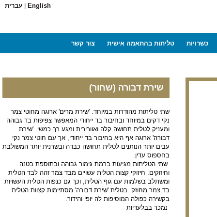
English
|
עברית
כשרויות
טליתות בהתאמה אישית
צור קשר
שירת דבורה (שחור)
שתי טליתות מהודרות במיוחד. 'שירת מרים' ארוגה מחוטי צמר
נקי דקים במיוחד ובחיבור בד ייחודי המאפשר צפיפות בד גבוהה
ומעניק לטלית תחושה קלה ואוורירית ומגע רך כמשי. 'שירת
דבורה' ארוגה אף היא בחיבור בד ייחודי, אך עם חוטי צמר נקי
עבים יותר הנותנים לטלית תחושה כבדה ובשרנית יותר המשולבת
בחספוס עדין.
שתי הטליתות מגיעות ברמת גימור גבוהה ובתוספת בטנה
וחיזוקים. חיזוקי קצות הטלית עשויים מבד צמר זהה לבד הטלית
ומשתלב בשלמות עם גוף הטלית, וכך גם כנפות הטלית העשויות
בד צמר מחוזק. בטלית 'שירת דבורה' מסתיימות קצוות הטלית
בקשירה כפולה המוסיפות לה יופי והידור.
נמכר בבלעדיות