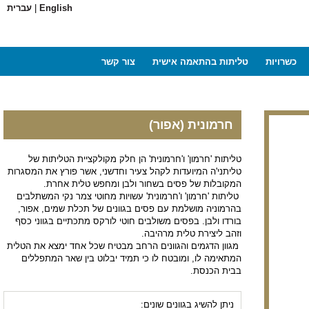
English
|
עברית
כשרויות
טליתות בהתאמה אישית
צור קשר
חרמונית (אפור)
טליתות 'חרמון' ו'חרמונית' הן חלק מקולקציית הטליתות של
טליתני'ה המיועדות לקהל צעיר וחדשני, אשר פורץ את המסגרות
המקובלות של פסים בשחור ולבן ומחפש טלית אחרת.
טליתות 'חרמון' ו'חרמונית' עשויות מחוטי צמר נקי המשתלבים
בהרמוניה מושלמת עם פסים בגוונים של תכלת שמים, אפור,
בורדו ולבן. בפסים משולבים חוטי לורקס מתכתיים בגווני כסף
וזהב ליצירת טלית מרהיבה.
מגוון הדגמים והגוונים הרחב מבטיח שכל אחד ימצא את הטלית
המתאימה לו, ומובטח לו כי תמיד יבלוט בין שאר המתפללים
בבית הכנסת.
ניתן להשיג בגוונים שונים: