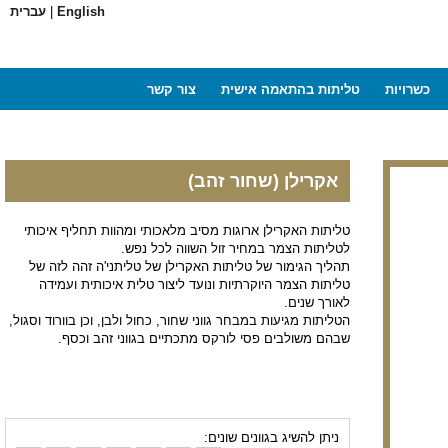
English
|
עברית
כשרויות
טליתות בהתאמה אישית
צור קשר
אקרילן (שחור זהב)
טליתות האקרילן ארוגות מסיב מלאכותי ומהוות תחליף איכותי
לטליתות הצמר במחיר זול השווה לכל נפש.
תהליך הגימור של טליתות האקרילן של טליתני'ה זהה לזה של
טליתות הצמר היוקרתיות ונועד ליצור טלית איכותית ועמידה
לאורך שנים.
הטליתות מגיעות במבחר גווני שחור, כחול ולבן, וכן בוורוד וסגול,
שבהם משולבים פסי לורקס מתכתיים בגווני זהב וכסף.
ניתן להשיג בגוונים שונים: