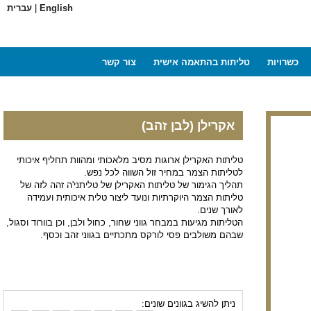
English
|
עברית
כשרויות
טליתות בהתאמה אישית
צור קשר
אקרילן (לבן זהב)
טליתות האקרילן ארוגות מסיב מלאכותי ומהוות תחליף איכותי
לטליתות הצמר במחיר זול השווה לכל נפש.
תהליך הגימור של טליתות האקרילן של טליתני'ה זהה לזה של
טליתות הצמר היוקרתיות ונועד ליצור טלית איכותית ועמידה
לאורך שנים.
הטליתות מגיעות במבחר גווני שחור, כחול ולבן, וכן בוורוד וסגול,
שבהם משולבים פסי לורקס מתכתיים בגווני זהב וכסף.
ניתן להשיג בגוונים שונים: